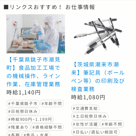
■リンクスおすすめ！ お仕事情報
【千葉県銚子市潮見
【茨城県潮来市潮
町】食品加工工場で
来】筆記具（ボール
の機械操作、ライン
ペン等）の印刷及び
作業、在庫管理業務
検査業務
時給1,140円
時給1,080円
#千葉県銚子市
#年齢不問
#交通費支給
#日祝祭日休み
#土日祝祭日休み
#時給900円~1.199円
#女性が活躍
#年齢不問
#残業あり
#資格経験不問
#日払い/週払い相談可
#長期
#食品・水産