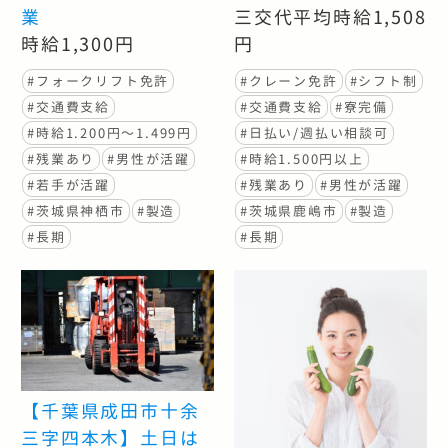
業
三交代平均時給1,508
時給1,300円
円
#フォークリフト免許
#クレーン免許
#シフト制
#交通費支給
#交通費支給
#寮完備
#時給1.200円〜1.499円
#日払い/週払い相談可
#残業あり
#男性が活躍
#時給1.500円以上
#若手が活躍
#残業あり
#男性が活躍
#茨城県神栖市
#製造
#茨城県鹿嶋市
#製造
#長期
#長期
【千葉県成田市十余
三字四本木】土日は