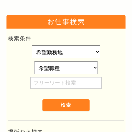
お仕事検索
検索条件
希
望
勤
希
務
望
フ
地
職
リ
種
ー
ワ
ー
ド
検
場所から探す