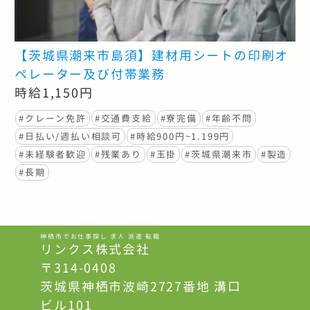
【茨城県潮来市島須】建材用シートの印刷オ
ペレーター及び付帯業務
時給1,150円
#クレーン免許
#交通費支給
#寮完備
#年齢不問
#日払い/週払い相談可
#時給900円~1.199円
#未経験者歓迎
#残業あり
#玉掛
#茨城県潮来市
#製造
#長期
神栖市でお仕事探し 求人 派遣 転職
リンクス株式会社
〒314-0408
茨城県神栖市波崎2727番地 溝口
ビル101