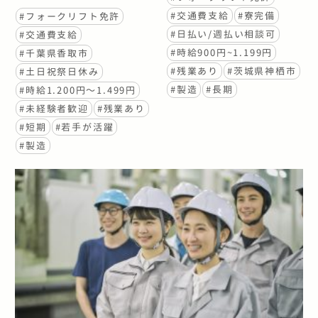
#交通費支給
#寮完備
#フォークリフト免許
#日払い/週払い相談可
#交通費支給
#時給900円~1.199円
#千葉県香取市
#残業あり
#茨城県神栖市
#土日祝祭日休み
#製造
#長期
#時給1.200円〜1.499円
#未経験者歓迎
#残業あり
#短期
#若手が活躍
#製造