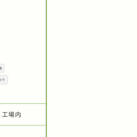
備
あり
 工場内