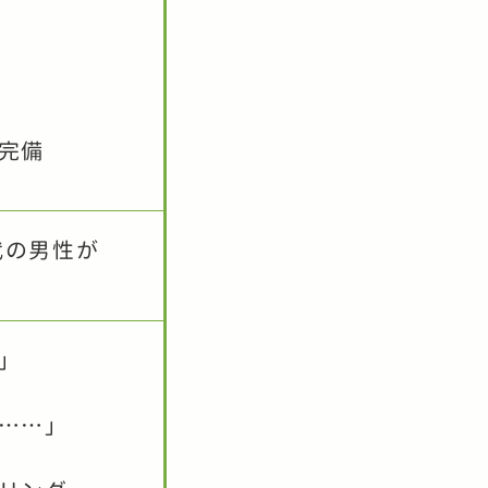
完備
代の男性が
」
……」