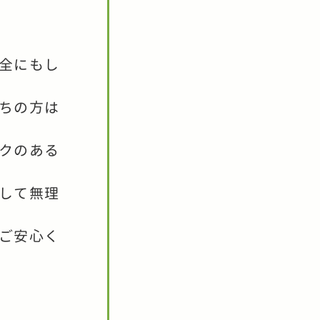
全にもし
ちの方は
クのある
して無理
ご安心く