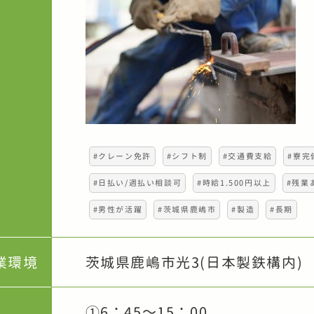
#クレーン免許
#シフト制
#交通費支給
#寮完
#日払い/週払い相談可
#時給1.500円以上
#残業
#男性が活躍
#茨城県鹿嶋市
#製造
#長期
業環境
茨城県鹿嶋市光3(日本製鉄構内)
①6：45～15：00