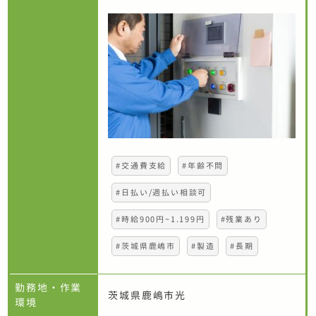
#交通費支給
#年齢不問
#日払い/週払い相談可
#時給900円~1.199円
#残業あり
#茨城県鹿嶋市
#製造
#長期
勤務地・作業
茨城県鹿嶋市光
環境