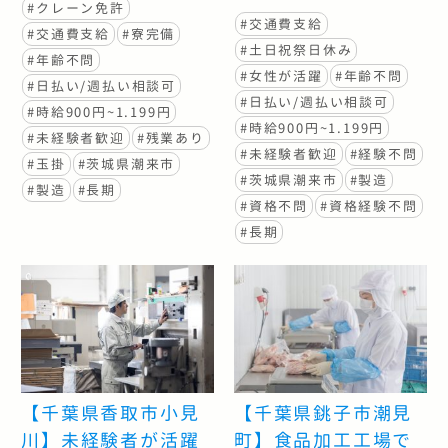
#クレーン免許
#交通費支給
#交通費支給
#寮完備
#土日祝祭日休み
#年齢不問
#女性が活躍
#年齢不問
#日払い/週払い相談可
#日払い/週払い相談可
#時給900円~1.199円
#時給900円~1.199円
#未経験者歓迎
#残業あり
#未経験者歓迎
#経験不問
#玉掛
#茨城県潮来市
#茨城県潮来市
#製造
#製造
#長期
#資格不問
#資格経験不問
#長期
【千葉県香取市小見
【千葉県銚子市潮見
川】未経験者が活躍
町】食品加工工場で