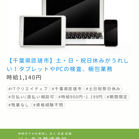
【千葉県匝瑳市】土・日・祝日休みがうれし
い！タブレットやPCの検査、梱包業務
時給1,140円
#ITクリエイティブ
#千葉県匝瑳市
#土日祝祭日休み
#日払い/週払い相談可
#時給900円~1.199円
#期間限定
#残業なし
#資格経験不問
神栖市でお仕事探し 求人 派遣 転職