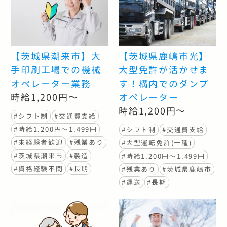
【茨城県潮来市】大
【茨城県鹿嶋市光】
手印刷工場での機械
大型免許が活かせま
オペレーター業務
す！構内でのダンプ
時給1,200円～
オペレーター
時給1,200円～
#シフト制
#交通費支給
#時給1.200円〜1.499円
#シフト制
#交通費支給
#未経験者歓迎
#残業あり
#大型運転免許(一種)
#茨城県潮来市
#製造
#時給1.200円〜1.499円
#資格経験不問
#長期
#残業あり
#茨城県鹿嶋市
#運送
#長期