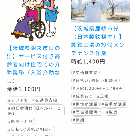
【茨城県鹿嶋市光
（日本製鉄構内）】
製鉄工場の設備メン
【茨城県潮来市日の
テナンス作業
出】サービス付き高
時給1,400円
齢者向け住宅での介
助業務（入浴介助な
#交通費支給
し）
#日払い/週払い相談可
時給1,100円
#時給1.200円〜1.499円
#残業あり
#玉掛
#シフト制
#交通費支給
#男性が活躍
#若手が活躍
#初任者研修(旧ヘルパー2
#茨城県鹿嶋市
#製造
級)
#長期
#医療・介護
#日払い/週払い相談可