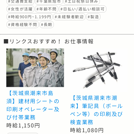
#交通費支給
#千葉県旭市
#土日祝祭日休み
#女性が活躍
#年齢不問
#日払い/週払い相談可
#時給900円~1.199円
#未経験者歓迎
#製造
#資格経験不問
#長期
■リンクスおすすめ！ お仕事情報
【茨城県潮来市島
【茨城県潮来市潮
須】建材用シートの
来】筆記具（ボール
印刷オペレーター及
ペン等）の印刷及び
び付帯業務
検査業務
時給1,150円
時給1,080円