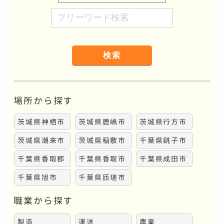
務
望
フ
地
職
リ
種
ー
ワ
ー
ド
検
場所から探す
索
茨城県神栖市
茨城県鹿嶋市
茨城県行方市
茨城県潮来市
茨城県稲敷市
千葉県銚子市
千葉県香取郡
千葉県香取市
千葉県成田市
千葉県旭市
千葉県匝瑳市
職業から探す
製造
運送
農業