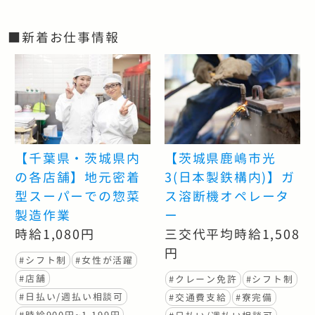
■新着お仕事情報
【千葉県・茨城県内
【茨城県鹿嶋市光
の各店舗】地元密着
3(日本製鉄構内)】ガ
型スーパーでの惣菜
ス溶断機オペレータ
製造作業
ー
時給1,080円
三交代平均時給1,508
円
#シフト制
#女性が活躍
#店舗
#クレーン免許
#シフト制
#日払い/週払い相談可
#交通費支給
#寮完備