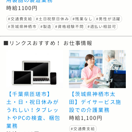
用製品の製造業務
時給1100円
#交通費支給
#土日祝祭日休み
#残業なし
#男性が活躍
#茨城県神栖市
#製造
#資格経験不問
#週払い相談可
■リンクスおすすめ！ お仕事情報
【千葉県匝瑳市】
【茨城県神栖市太
土・日・祝日休みが
田】デイサービス施
うれしい！タブレッ
設での介護業務
トやPCの検査、梱包
時給1,100円
業務
#交通費支給