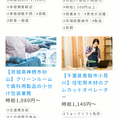
#時給900円~1.199円
#日払い/週払い相談可
#未経験者歓迎
#時給1.500円以上
#資格経験不問
#長期
#残業あり
#男性が活躍
#飲食・調理
#茨城県鹿嶋市
#製造
#長期
【茨城県神栖市砂
【千葉県香取市小見
山】クリーンルーム
川】住宅用木材のプ
で歯科用製品の小分
レカットオペレータ
け包装業務
ー
時給1,080円～
時給1,140円～
#交通費支給
#フォークリフト免許
#土日祝祭日休み