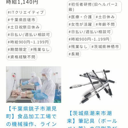
時給1,140円
#初任者研修(旧ヘルパー2
級)
#ITクリエイティブ
#医療・介護
#土日休み
#千葉県匝瑳市
#女性が活躍
#年齢不問
#土日祝祭日休み
#日払い/週払い相談可
#日払い/週払い相談可
#時給900円~1.199円
#時給900円~1.199円
#残業なし
#茨城県神栖市
#期間限定
#残業なし
#長期
#資格経験不問
【千葉県銚子市潮見
【茨城県潮来市潮
町】食品加工工場で
来】筆記具（ボール
の機械操作、ライン