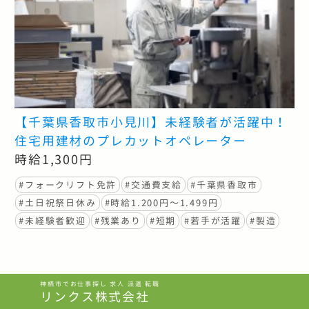
【千葉県香取市小見川】未経験者が活躍中！
住宅用建材のプレカットオペレーター
時給1,300円
#フォークリフト免許
#交通費支給
#千葉県香取市
#土日祝祭日休み
#時給1.200円〜1.499円
#未経験者歓迎
#残業あり
#短期
#若手が活躍
#製造
神栖市でお仕事探し 求人 派遣 転職
リンクス株式会社