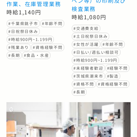
ペン等）の印刷及び
作業、在庫管理業務
検査業務
時給1,140円
時給1,080円
#千葉県銚子市
#年齢不問
#交通費支給
#日祝祭日休み
#土日祝祭日休み
#時給900円~1.199円
#女性が活躍
#年齢不問
#残業あり
#資格経験不問
#日払い/週払い相談可
#長期
#食品・水産
#時給900円~1.199円
#未経験者歓迎
#経験不問
#茨城県潮来市
#製造
#資格不問
#資格経験不問
#長期