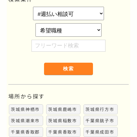
希
望
勤
希
務
望
フ
地
職
リ
種
ー
ワ
ー
ド
検
場所から探す
索
茨城県神栖市
茨城県鹿嶋市
茨城県行方市
茨城県潮来市
茨城県稲敷市
千葉県銚子市
千葉県香取郡
千葉県香取市
千葉県成田市