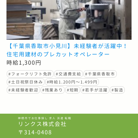
【千葉県香取市小見川】未経験者が活躍中！
住宅用建材のプレカットオペレーター
時給1,300円
#フォークリフト免許
#交通費支給
#千葉県香取市
#土日祝祭日休み
#時給1.200円〜1.499円
#未経験者歓迎
#残業あり
#短期
#若手が活躍
#製造
神栖市でお仕事探し 求人 派遣 転職
リンクス株式会社
〒314-0408