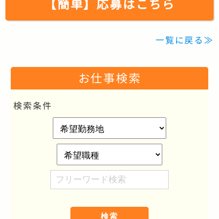
【簡単】応募はこちら
一覧に戻る≫
お仕事検索
検索条件
希
望
勤
希
務
望
フ
地
職
リ
種
ー
ワ