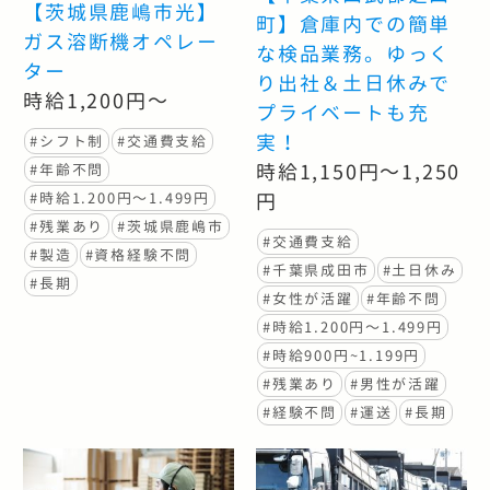
【茨城県鹿嶋市光】
町】倉庫内での簡単
ガス溶断機オペレー
な検品業務。ゆっく
ター
り出社＆土日休みで
時給1,200円～
プライベートも充
実！
#シフト制
#交通費支給
時給1,150円～1,250
#年齢不問
円
#時給1.200円〜1.499円
#残業あり
#茨城県鹿嶋市
#交通費支給
#製造
#資格経験不問
#千葉県成田市
#土日休み
#長期
#女性が活躍
#年齢不問
#時給1.200円〜1.499円
#時給900円~1.199円
#残業あり
#男性が活躍
#経験不問
#運送
#長期