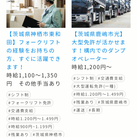
【茨城県神栖市東和
【茨城県鹿嶋市光】
田】フォークリフト
大型免許が活かせま
の経験をお持ちの
す！構内でのダンプ
方、すぐに活躍でき
オペレーター
ます！
時給1,200円～
時給1,100～1,350
#シフト制
#交通費支給
円 その他手当あり
#大型運転免許(一種)
#時給1.200円〜1.499円
#シフト制
#残業あり
#茨城県鹿嶋市
#フォークリフト免許
#運送
#長期
#交通費支給
#時給1.200円〜1.499円
#時給900円~1.199円
#残業あり
#茨城県神栖市