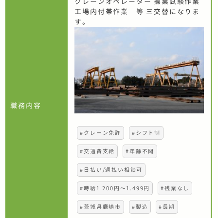
クレーンオペレーター 操業試験作業
工場内付帯作業 等 三交替になりま
す。
職務内容
#クレーン免許
#シフト制
#交通費支給
#年齢不問
#日払い/週払い相談可
#時給1.200円〜1.499円
#残業なし
#茨城県鹿嶋市
#製造
#長期